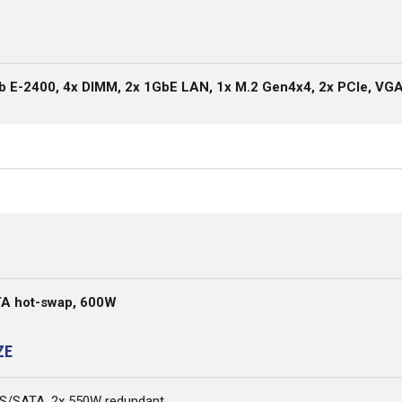
ub E-2400, 4x DIMM, 2x 1GbE LAN, 1x M.2 Gen4x4, 2x PCIe, VG
TA hot-swap, 600W
ZE
AS/SATA, 2x 550W redundant