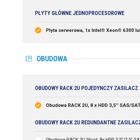
PŁYTY GŁÓWNE JEDNOPROCESOROWE
Płyta serwerowa, 1x Intel® Xeon® 6300 l
OBUDOWA
OBUDOWY RACK 2U POJEDYNCZY ZASILACZ
Obudowa RACK 2U, 8 x HDD 3,5'' SAS/SA
OBUDOWY RACK 2U REDUNDANTNE ZASILAC
Obudowa RACK 2U Short, 8x HDD 3.5"/2,5" S