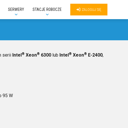
SERWERY
STACJE ROBOCZE
ZALOGUJ SIĘ
®
®
®
®
 serii
Intel
Xeon
6300
lub
Intel
Xeon
E-2400
,
o 95 W