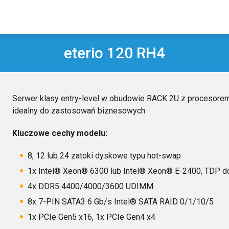
eterio 120 RH4
Serwer klasy entry-level w obudowie RACK 2U z procesorem
idealny do zastosowań biznesowych
Kluczowe cechy modelu:
8, 12 lub 24 zatoki dyskowe typu hot-swap
1x Intel® Xeon® 6300 lub Intel® Xeon® E-2400, TDP d
4x DDR5 4400/4000/3600 UDIMM
8x 7-PIN SATA3 6 Gb/s Intel® SATA RAID 0/1/10/5
1x PCIe Gen5 x16, 1x PCIe Gen4 x4