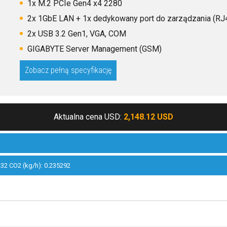
1x M.2 PCIe Gen4 x4 2280
2x 1GbE LAN + 1x dedykowany port do zarządzania (RJ
2x USB 3.2 Gen1, VGA, COM
GIGABYTE Server Management (GSM)
Aktualna cena USD:
2,148.12 USD
32 CO2 (kg/h): 0.235292